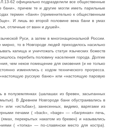
-Л.13-62 официально подразделили все общественные
ые бани», причем те и другие могли иметь парильные
ородах термин «баня» (применительно к общественным
бще». И лишь во второй половине века бани в умах
ья, отличные от ванн и душей».
языческой Руси, а затем в многонациональной России.
не мирно, то в Новгороде людей приходилось насильно
ывать капища и уничтожать статуи языческих божеств
пришлось перебить половину населения города. Долгие
ения, чем некое помещение для омовения (и не только
тоянно изменялись с ходом технического прогресса.
на «настоящую русскую баню» или «настоящую паровую
сь в полуземлянках (шалашах из бревен, засыпанных
 мытья). В Древнем Новгороде бани обустраивались в
» или «истьбак»), занесенных, видимо, варягами из
курными печами ( «back», «bage» — «багряная» печь,
 (ямах, перекрытых накатом из бревен) и назывались
иями ( «топка» — по-славянски место для костра).