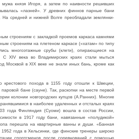
е мужа князя Игоря, а затем по наивности решивших
азывалась «лазней». У древних финнов парные бани
. На средней и нижней Волге преобладали землянки-
ым строениям с закладкой проемов каркаса камнями
ным строениям на плетеном каркасе («хатам» по типу
ились многоэтажные срубы (клети), опирающиеся на
и. С XIV века во Владимирских краях стали мыться
од Москвой в XIX веке не знали иных бань, кроме как
 крестового похода в 1155 году отошли к Швеции,
паровой бане (сауне). Так, раскопки на месте первой
ории колонии новгородских купцов (А.Ранних). Многие
хранявшимися в наиболее удаленных и отсталых краях
803 года Финляндия (Суоми) вошла в состав России,
симости в 1917 году бани, навязанные «полудикой»
вропа перешла на квартирные ванны и души. «Банная
1952 года в Хельсинки, где финские тренеры широко
итации спортсменов после соревнований с помощью