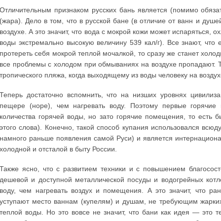
Отличительным признаком русских бань является (помимо обяза
(жара). Дело в том, что в русской бане (в отличие от ванн и душе
воздухе. А это значит, что вода с мокрой кожи может испаряться,
воды экстремально высокую величину 539 кал/г). Все знают, что 
протереть себя мокрой теплой мочалкой, то сразу же станет холод
все проблемы с холодом при обмываниях на воздухе пропадают. 
тропического пляжа, когда выходящему из воды человеку на воздух
Теперь достаточно вспомнить, что на низших уровнях цивилиз
пещере (норе), чем нагревать воду. Поэтому первые горячие
количества горячей воды, но зато горячие помещения, то есть
этого слова). Конечно, такой способ купания использовался всюд
намного раньше появления самой Руси) и является интернациона
холодной и отсталой в быту России.
Также ясно, что с развитием техники и с повышением благосос
дешевой и доступной металлической посуды и водогрейных котло
воду, чем нагревать воздух и помещения. А это значит, что ра
уступают место ваннам (купелям) и душам, не требующим жарк
теплой воды. Но это вовсе не значит, что бани как идея — это 