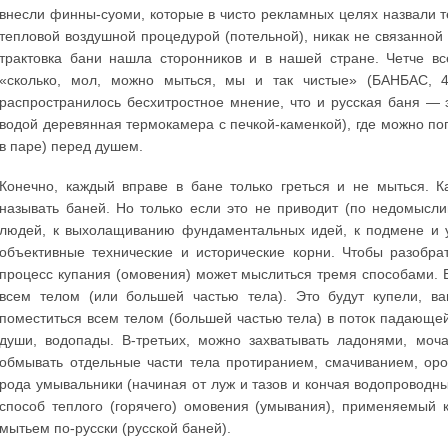
внесли финны-суоми, которые в чисто рекламных целях назвали т
тепловой воздушной процедурой (потельной), никак не связанно
трактовка бани нашла сторонников и в нашей стране. Четче вс
«сколько, мол, можно мыться, мы и так чистые» (БАНБАС, 4/1
распространилось бесхитростное мнение, что и русская баня — 
водой деревянная термокамера с печкой-каменкой), где можно попо
в паре) перед душем.
Конечно, каждый вправе в бане только греться и не мыться. К
называть баней. Но только если это не приводит (по недомысл
людей, к выхолащиванию фундаментальных идей, к подмене и 
объективные технические и исторические корни. Чтобы разобрат
процесс купания (омовения) может мыслиться тремя способами. В
всем телом (или большей частью тела). Это будут купели, ва
поместиться всем телом (большей частью тела) в поток падающей
души, водопады. В-третьих, можно захватывать ладонями, моч
обмывать отдельные части тела протиранием, смачиванием, оро
рода умывальники (начиная от луж и тазов и кончая водопроводны
способ теплого (горячего) омовения (умывания), применяемый 
мытьем по-русски (русской баней).