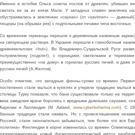
Именно в истобке Ольга сожгла послов от древлян, убивших е
сватать ее за их князя Мала. У западных славян землянка н
обустраивались в землянках «саунах» (от «savimen» — дымный)
пещеры (на обрывах рек) с подпольными печами типа восточных.
Со временем германцы перешли к деревянным наземным каркасн
на связующем растворе. В Украине перешли к глинобитным назем
древнекельтских «hut»). Во Владимиро-Суздальской Руси разв
полуземлянку (подклет), с горницами, светелками и теремам
преимущественно «на дому» в горнилах русских печей, и даже п
русских печей (А.Желтов).
Особо отметим, что западные финны-суоми со времен Первого
постепенно стали мыться в купелях и утеряли традицию мыться в 
столицы Турку показали, что бани существовали только на террит
века шведские врачи боролись с вредными дымными саунами, со
Карелии и Лапландии (M. Aaland,
www.cyberbohemia.com
). С 1
банные традиции стали оживать. Но с провозглашением незави
Россией, стали окончательно забываться, тем более что вся Е
политика» Финляндии в корне изменилась со времен Олимпиады 
разрекламировали новый физиотерапевтический метод реабил