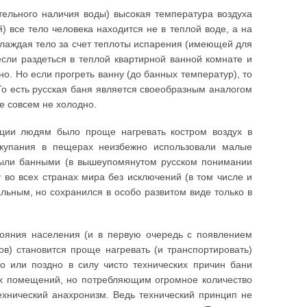
тельного наличия воды) высокая температура воздуха
й) все тело человека находится не в теплой воде, а на
 охлаждая тело за счет теплоты испарения (имеющей для
если раздеться в теплой квартирной ванной комнате и
но. Но если прогреть ванну (до банных температур), то
То есть русская баня является своеобразным аналогом
е совсем не холодно.
ации людям было проще нагревать костром воздух в
 купания в пещерах неизбежно использовали малые
 были банными (в вышеупомянутом русском понимании
у во всех странах мира без исключений (в том числе и
льным, но сохранился в особо развитом виде только в
тояния населения (и в первую очередь с появлением
в) становится проще нагревать (и транспортировать)
но или поздно в силу чисто технических причин бани
их помещений, но потребляющим огромное количество
технический анахронизм. Ведь технический принцип не