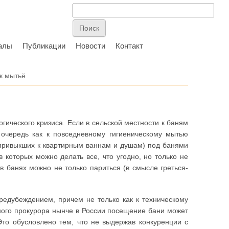
алы
Публикации
Новости
Контакт
к мытьё
гического кризиса. Если в сельской местности к баням
 очередь как к повседневному гигиеническому мытью
о привыкших к квартирным ваннам и душам) под банями
 которых можно делать все, что угодно, но только не
в банях можно не только париться (в смысле греться-
предубеждением, причем не только как к техническому
 иного прокурора нынче в России посещение бани может
Это обусловлено тем, что не выдержав конкуренции с