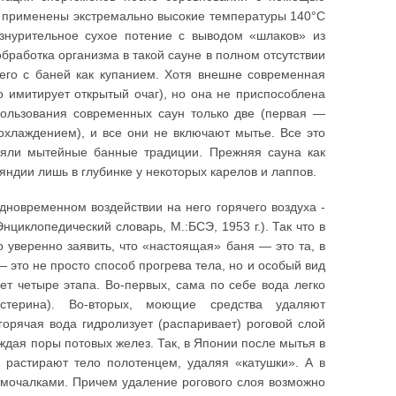
 применены экстремально высокие температуры 140°С
знурительное сухое потение с выводом «шлаков» из
работка организма в такой сауне в полном отсутствии
го с баней как купанием. Хотя внешне современная
 имитирует открытый очаг), но она не приспособлена
пользования современных саун только две (первая —
 охлаждением), и все они не включают мытье. Все это
ряли мытейные банные традиции. Прежняя сауна как
ндии лишь в глубинке у некоторых карелов и лаппов.
новременном воздействии на него горячего воздуха -
нциклопедический словарь, М.:БСЭ, 1953 г.). Так что в
 уверенно заявить, что «настоящая» баня — это та, в
— это не просто способ прогрева тела, но и особый вид
ет четыре этапа. Во-первых, сама по себе вода легко
терина). Во-вторых, моющие средства удаляют
горячая вода гидролизует (распаривает) роговой слой
ждая поры потовых желез. Так, в Японии после мытья в
м растирают тело полотенцем, удаляя «катушки». А в
 мочалками. Причем удаление рогового слоя возможно