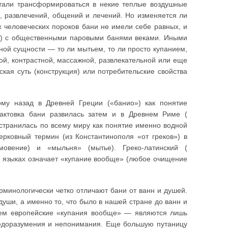
стали трансформироваться в некие теплые воздушные
, развлечений, общений и лечений. Но изменяется ли
х человеческих пороков бани не имели себе равных, и
ов) с общественными паровыми банями веками. Иными
ной сущности — то ли мытьем, то ли просто купанием,
ой, контрастной, массажной, развлекательной или еще
кая суть (конструкция) или потребительские свойства
ому назад в Древней Греции («банио») как понятие
рактовка бани развилась затем и в Древнем Риме (
остранилась по всему миру как понятие именно водной
ерковный термин (из Константинополя «от греков») в
мовение) и «мыльня» (мытье). Греко-латинский (
х языках означает «купание вообще» (любое очищение
рминологически четко отличают бани от ванн и душей.
души, а именно то, что было в нашей стране до ванн и
 чем европейские «купания вообще» — являются лишь
недоразумения и непонимания. Еще большую путаницу