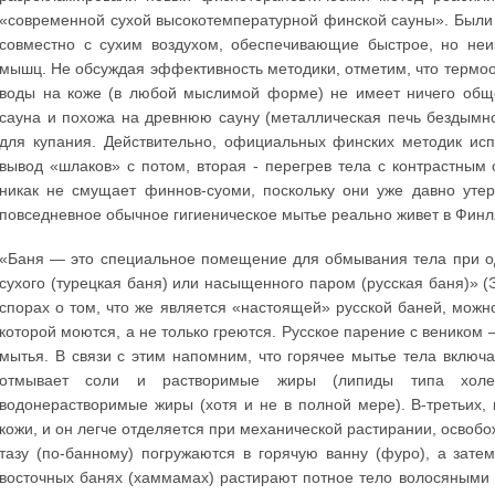
«современной сухой высокотемпературной финской сауны». Были
совместно с сухим воздухом, обеспечивающие быстрое, но неи
мышц. Не обсуждая эффективность методики, отметим, что термооб
воды на коже (в любой мыслимой форме) не имеет ничего обще
сауна и похожа на древнюю сауну (металлическая печь бездымно
для купания. Действительно, официальных финских методик ис
вывод «шлаков» с потом, вторая - перегрев тела с контрастным
никак не смущает финнов-суоми, поскольку они уже давно уте
повседневное обычное гигиеническое мытье реально живет в Финля
«Баня — это специальное помещение для обмывания тела при од
сухого (турецкая баня) или насыщенного паром (русская баня)» (Э
спорах о том, что же является «настоящей» русской баней, можно
которой моются, а не только греются. Русское парение с веником 
мытья. В связи с этим напомним, что горячее мытье тела включа
отмывает соли и растворимые жиры (липиды типа холес
водонерастворимые жиры (хотя и не в полной мере). В-третьих, 
кожи, и он легче отделяется при механической растирании, освобо
тазу (по-банному) погружаются в горячую ванну (фуро), а зате
восточных банях (хаммамах) растирают потное тело волосяными