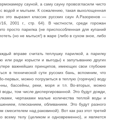
ермокамеру сауной, а саму сауну провозгласили чисто
й с водой и мытьем. К сожалению, такая выхолощенная
ех это выразил классик русских саун А.Разоренов —
6, 2001 г., стр. 64). В частности, среди горожан
это просто парилка (не приспособленная для купаний
теть (но не мыться!) в жаре (либо в сухом зное, либо
аждый вправе считать теплушку парилкой, а парилку
ию или ради корысти и выгоды) к запутыванию других
утере важнейших принципов, имеющих свои глубокие
ься в технической сути русских бань, вспомним, что
о-первых, можно погрузиться в теплую (горячую) воду
нны, бассейны, реки, моря и т.п. Во-вторых, можно
 воды, том числе диспергированной. Это будут дожди,
алками, черпаками малые количества теплой воды и
шением, плесканием, обливанием. Это будут разного
м смесителем над раковиной). Вот как раз этот третий
ко всему телу (целиком и одновременно), и является