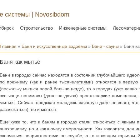
 системы | Novosibdom
ибирск
Строительство
Инженерные системы
Лесоматери
Вы здесь
Главная
»
Бани и искусственные водоёмы
»
Бани - сауны
» Баня ка
Баня как мытьё
Бани в городах сейчас находятся в состоянии глубочайшего идеоло
по прежнему (как и ранее тысячелетиями) относятся в первую
(поскольку мыться порой больше негде), то в городах (уже давн
все чаще понимают (даже на дачах) просто жаркие помещения, в
мыться. Сейчас городская молодежь зачастую даже не знает, что 
развлекаться), но и мыться.
Еще хуже то, что к баням в городах стали относиться с явным 
анахронизму, но и как к очагу аморальности. Как говорится, для
окончиться неприятностями по службе, а то и концом карьеры. 