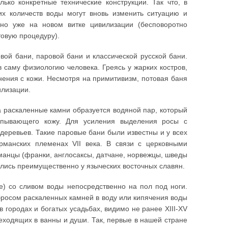
ько конкретные технические конструкции. Так что, в
их количеств воды могут вновь изменить ситуацию и
но уже на новом витке цивилизации (бесповоротно
овую процедуру).
ой бани, паровой бани и классической русской бани.
 саму физиологию человека. Греясь у жарких костров,
нения с кожи. Несмотря на примитивизм, потовая баня
илизации.
а раскаленные камни образуется водяной пар, который
ипывающего кожу. Для усиления выделения росы с
деревьев. Такие паровые бани были известны и у всех
рманских племенах VII века. В связи с церковными
манцы (франки, англосаксы, датчане, норвежцы, шведы
ились преимущественно у языческих восточных славян.
ке) со сливом воды непосредственно на пол под ноги.
бросом раскаленных камней в воду или кипячения воды
 городах и богатых усадьбах, видимо не ранее XIII-XV
еходящих в ванны и души. Так, первые в нашей стране