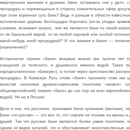
квартирными ваннами и душами, бани, оставшись «не у дел», 
процедуры и перемещаться в сторону сомнительных сфер досуга
при этом коренная суть бань? Ведь и раньше в области известны
католическая церковь беспощадно боролась (из-за упадка нрав
словами, возникает вопрос, чем же являются бани по своей корен
то ли банальной жарой, то ли любой паровой или особой потельн
какой-нибудь иной процедурой? И что важнее в банях — техничес
(назначение)?
Исторически термин «баня» впервые возник три тысячи лет т
очищения (и телесного, и душевного) именно водой. Такая т
народнолатинское «банеум»), а потом через христианство распр
процедуры. В Киевскую Русь слово «баня» проникло тоже как ц
качестве синонима древнеславянским понятиям «мовня» (о
общеевропейский) термин «баня» до сих пор на всех европейски
водой). Но не в России!
Дело в том, что россияне, признавая баню купанием (мытьем), те
Бани «по-русски» — это все то, что совсем не похоже на ванны и 
душей. Так что русские бани являются более узким понятием,
одним из видов купаний, что и обуславливает многочисленные 