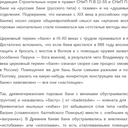
редакции Строительных норм и правил СНиП П-В.11-55 и СНиП П
бани на «русские бани (русского типа) с тазами» и на «душев
отделения. Подчеркнем, что начиная с XIX века в российских г
баням) носил скорее общеевропейский смысл как «купание воо
горожан окончательно стали пониматься как «отсталые методы мыт
Церковный термин «баня» в ІХ-ХІІ веках с трудом приживался в 
Достаточно вспомнить, что если Киев крестился в 988 году впол
тащить и бросать с мостов в Волхов и с помощью оружия захват
(особенно Перуна — бога воинов), в результате чего Владимиру 
века церковный термин «баня» означал скорее сам процесс омов
в России). Помещения же для бань были самыми разными и пос
Поэтому, указать на какую-нибудь конкретную конструкцию как 
баню» невозможно — все они «настоящие».
Так, древнегерманские паровые бани с вениками обустраивали
грунтом) и назывались «басту» ( от «badestube» — комната для
бревенчатых мыльных «избах» (от забывшихся слов типа «избаг
Вагрии (славянского балтийского Поморья) вместе с хлебными 
«вагранка»). В Древнем Киеве бани обустраивались в землянках
«истобками» или «изтопками», то есть отапливаемыми помещен