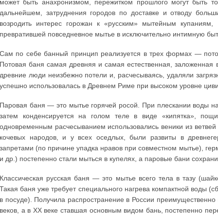
может быть анахронизмом, пережитком прошлого могут быть тол
дальнейшем, затруднения городов по доставке и отводу больш
возродить интерес горожан к «русским» мытейным купаниям, 
превратившей повседневное мытье в исключительно интимную быт
Сам по себе банный принцип реализуется в трех формах — потов
Потовая баня самая древняя и самая естественная, заложенная в
древние люди неизбежно потели и, расчесываясь, удаляли загряз
успешно использовалась в Древнем Риме при высоком уровне цив
Паровая баня — это мытье горячей росой. При плескании воды н
затем конденсируется на голом теле в виде «кипятка», пощ
одновременным расчесыванием использовались веники из ветвей 
кочевых народов, и у всех оседлых, были развиты в древнеге
запретами (по причине упадка нравов при совместном мытье), гер
и др.) постепенно стали мыться в купелях, а паровые бани сохран
Классическая русская баня — это мытье всего тела в тазу (шай
Такая баня уже требует специального нагрева компактной воды (с
в посуде). Получила распространение в России преимущественно в
веков, а в XX веке ставшая основным видом бань, постепенно пер