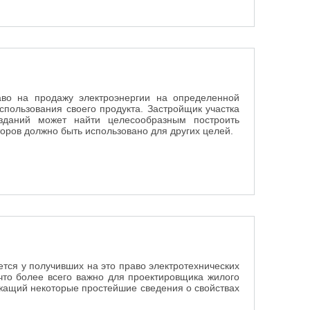
аво на продажу электроэнергии на определенной
спользования своего продукта. Застройщик участка
зданий может найти целесообразным построить
оров должно быть использовано для других целей.
тся у получивших на это право электротехнических
что более всего важно для проектировщика жилого
ржащий некоторые простейшие сведения о свойствах