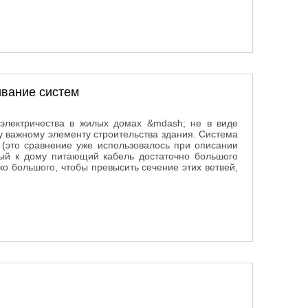
ивание систем
электричества в жилых домах &mdash; не в виде
у важному элементу строительства здания. Система
 (это сравнение уже использовалось при описании
ый к дому питающий кабель достаточно большого
ко большого, чтобы превысить сечение этих ветвей,
живание систем