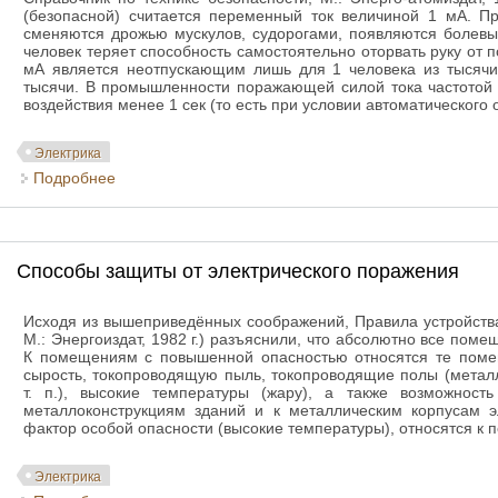
(безопасной) считается переменный ток величиной 1 мА. П
сменяются дрожью мускулов, судорогами, появляются болев
человек теряет способность самостоятельно оторвать руку от 
мА является неотпускающим лишь для 1 человека из тысячи
тысячи. В промышленности поражающей силой тока частотой 
воздействия менее 1 сек (то есть при условии автоматического 
Электрика
Подробнее
о Действие электрического тока на человека
Способы защиты от электрического поражения
Исходя из вышеприведённых соображений, Правила устройства 
М.: Энергоиздат, 1982 г.) разъяснили, что абсолютно все пом
К помещениям с повышенной опасностью относятся те поме
сырость, токопроводящую пыль, токопроводящие полы (метал
т. п.), высокие температуры (жару), а также возможност
металлоконструкциям зданий и к металлическим корпусам э
фактор особой опасности (высокие температуры), относятся к
Электрика