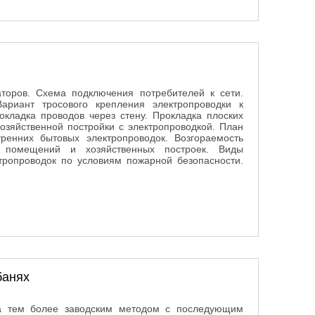
торов. Схема подключения потребителей к сети.
риант тросового крепления электропроводки к
окладка проводов через стену. Прокладка плоских
хозяйственной постройки с электропроводкой. План
ренних бытовых электропроводок. Возгораемость
ка помещений и хозяйственных построек. Виды
тропроводок по условиям пожарной безопасности.
банях
 а тем более заводским методом с последующим