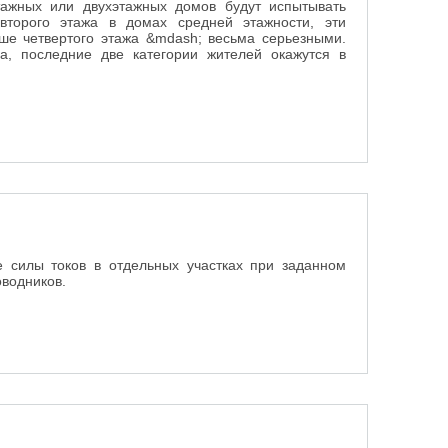
тажных или двухэтажных домов будут испытывать
торого этажа в домах средней этажности, эти
ше четвертого этажа &mdash; весьма серьезными.
а, последние две категории жителей окажутся в
е силы токов в отдельных участках при заданном
оводников.