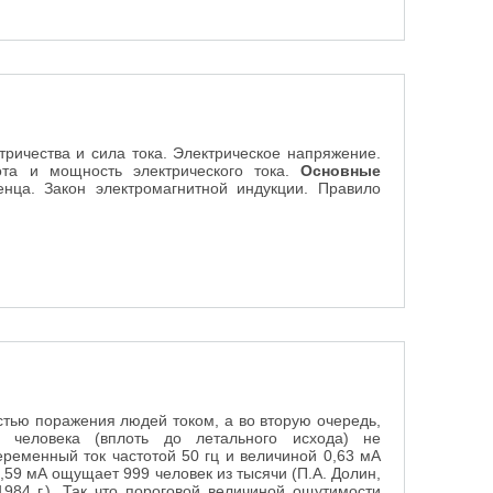
тричества и сила тока. Электрическое напряжение.
бота и мощность электрического тока.
Основные
нца. Закон электромагнитной индукции. Правило
остью поражения людей током, а во вторую очередь,
м человека (вплоть до летального исхода) не
еременный ток частотой 50 гц и величиной 0,63 мА
,59 мА ощущает 999 человек из тысячи (П.А. Долин,
1984 г.). Так что пороговой величиной ощутимости