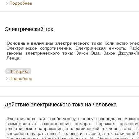
Подробнее
о Хронология развития электрических систем
Электрический ток
Основные величины электрического тока:
Количество элек
Электрическое сопротивление. Электрическая емкость. Ра
законы электрического тока:
Закон Ома. Закон Джоуля-Ле
Ленца.
Электрика
Подробнее
о Электрический ток
Действие электрического тока на человека
Электричество таит в себе угрозу, в первую очередь, возможн
возможностью возникновения пожара. Поражает организ
электрическое напряжение, а электрический ток через тело. П
способен ощущать лишь 1 человек из тысячи, а ток величиной 1
Справочник по технике безопасности, М.: Энерго-атомиздат, 