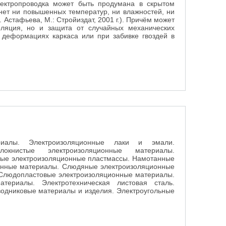
лектропроводка может быть продумана в скрытом
 нет ни повышенных температур, ни влажностей, ни
. Астафьева, М.: Стройиздат, 2001 г.). Причём может
оляция, но и защита от случайных механических
 деформациях каркаса или при забивке гвоздей в
 банях
риалы. Электроизоляционные лаки и эмали.
окнистые электроизоляционные материалы.
стые электроизоляционные пластмассы. Намотанные
онные материалы. Слюдяные электроизоляционные
Слюдопластовые электроизоляционные материалы.
териалы. Электротехническая листовая сталь.
одниковые материалы и изделия. Электроугольные