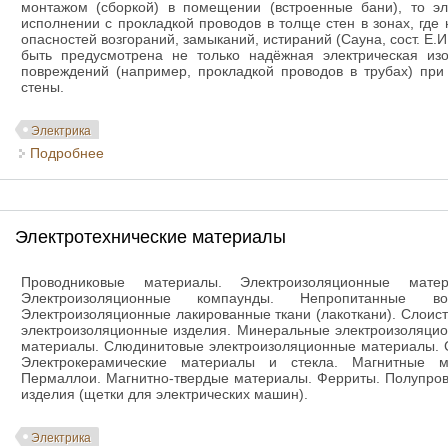
монтажом (сборкой) в помещении (встроенные бани), то э
исполнении с прокладкой проводов в толще стен в зонах, где
опасностей возгораний, замыканий, истираний (Сауна, сост. Е.И
быть предусмотрена не только надёжная электрическая из
повреждений (например, прокладкой проводов в трубах) при
стены.
Электрика
Подробнее
о Практические соображения по электропроводке в
Электротехнические материалы
Проводниковые материалы. Электроизоляционные мате
Электроизоляционные компаунды. Непропитанные вол
Электроизоляционные лакированные ткани (лакоткани). Слои
электроизоляционные изделия. Минеральные электроизоляци
материалы. Слюдинитовые электроизоляционные материалы. 
Электрокерамические материалы и стекла. Магнитные ма
Пермаллои. Магнитно-твердые материалы. Ферриты. Полупров
изделия (щетки для электрических машин).
Электрика