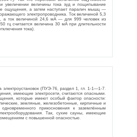
ри увеличении величины тока зуд и пощипывание
ые ощущения, а затем наступает паралич мышц —
поражающего электропроводника. Ток величиной 5,3
, а ток величиной 24,6 мА — для 999 человек из
50 гц считается величина 30 мА при длительности
отключения тока).
электроустановок (ПУЭ-76, раздел 1, гл. 1-1—1-7.
ещения, имеющие электросети, считаются опасными.
щения, которые имеют особый фактор опасности:
лические, земляные, железобетонные, кирпичные и
ь одновременного прикосновения к заземлённым
лектрооборудования. Так, сухие сауны, имеющие
 помещениям с повышенной опасностью.