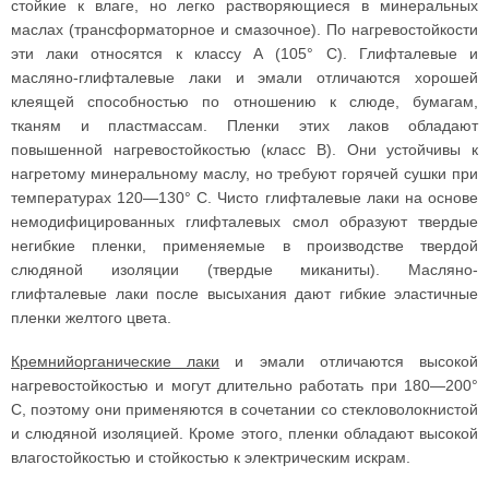
стойкие к влаге, но легко растворяющиеся в минеральных
маслах (трансформаторное и смазочное). По нагревостойкости
эти лаки относятся к классу А (105° С). Глифталевые и
масляно-глифталевые лаки и эмали отличаются хорошей
клеящей способностью по отношению к слюде, бумагам,
тканям и пластмассам. Пленки этих лаков обладают
повышенной нагревостойкостью (класс В). Они устойчивы к
нагретому минеральному маслу, но требуют горячей сушки при
температурах 120—130° С. Чисто глифталевые лаки на основе
немодифицированных глифталевых смол образуют твердые
негибкие пленки, применяемые в производстве твердой
слюдяной изоляции (твердые миканиты). Масляно-
глифталевые лаки после высыхания дают гибкие эластичные
пленки желтого цвета.
Кремнийорганические лаки
и эмали отличаются высокой
нагревостойкостью и могут длительно работать при 180—200°
С, поэтому они применяются в сочетании со стекловолокнистой
и слюдяной изоляцией. Кроме этого, пленки обладают высокой
влагостойкостью и стойкостью к электрическим искрам.