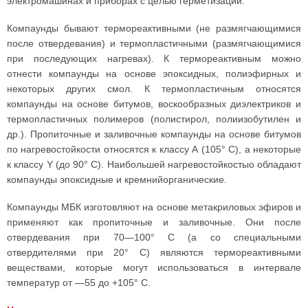
электромашинах и приборах с целью герметизации.
Компаунды бывают термореактивными (не размягчающимися
после отвердевания) и термопластичными (размягчающимися
при последующих нагревах). К термореактивным можно
отнести компаунды на основе эпоксидных, полиэфирных и
некоторых других смол. К термопластичным относятся
компаунды на основе битумов, воскообразных диэлектриков и
термопластичных полимеров (полистирол, полиизобутилен и
др.). Пропиточные и заливочные компаунды на основе битумов
по нагревостойкости относятся к классу А (105° С), а некоторые
к классу Y (до 90° С). Наибольшей нагревостойкостыо обладают
компаунды эпоксидные и кремнийорганические.
Компаунды МБК изготовляют на основе метакриловых эфиров и
применяют как пропиточные и заливочные. Они после
отвердевания при 70—100° С (а со специальными
отвердителями при 20° С) являются термореактивными
веществами, которые могут использоваться в интервале
температур от —55 до +105° С.