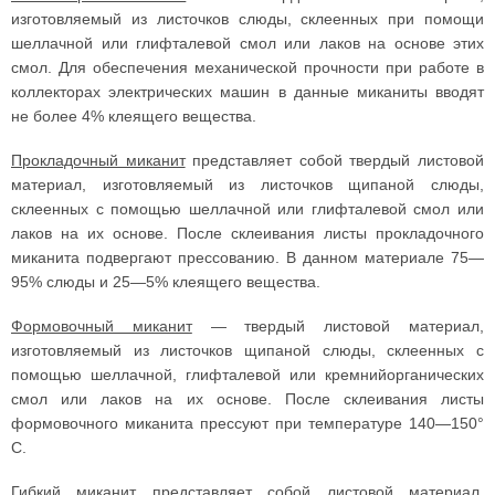
изготовляемый из листочков слюды, склеенных при помощи
шеллачной или глифталевой смол или лаков на основе этих
смол. Для обеспечения механической прочности при работе в
коллекторах электрических машин в данные миканиты вводят
не более 4% клеящего вещества.
Прокладочный миканит
представляет собой твердый листовой
материал, изготовляемый из листочков щипаной слюды,
склеенных с помощью шеллачной или глифталевой смол или
лаков на их основе. После склеивания листы прокладочного
миканита подвергают прессованию. В данном материале 75—
95% слюды и 25—5% клеящего вещества.
Формовочный миканит
— твердый листовой материал,
изготовляемый из листочков щипаной слюды, склеенных с
помощью шеллачной, глифталевой или кремнийорганических
смол или лаков на их основе. После склеивания листы
формовочного миканита прессуют при температуре 140—150°
С.
Гибкий миканит
представляет собой листовой материал,