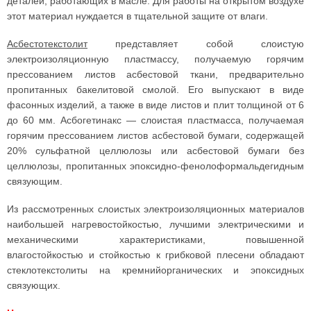
деталей, работающих в масле. Для работы на открытом воздухе
этот материал нуждается в тщательной защите от влаги.
Асбестотекстолит
представляет собой слоистую
электроизоляционную пластмассу, получаемую горячим
прессованием листов асбестовой ткани, предварительно
пропитанных бакелитовой смолой. Его выпускают в виде
фасонных изделий, а также в виде листов и плит толщиной от 6
до 60 мм. Асбогетинакс — слоистая пластмасса, получаемая
горячим прессованием листов асбестовой бумаги, содержащей
20% сульфатной целлюлозы или асбестовой бумаги без
целлюлозы, пропитанных эпоксидно-фенолоформальдегидным
связующим.
Из рассмотренных слоистых электроизоляционных материалов
наибольшей нагревостойкостью, лучшими электрическими и
механическими характеристиками, повышенной
влагостойкостью и стойкостью к грибковой плесени обладают
стеклотекстолиты на кремнийорганических и эпоксидных
связующих.