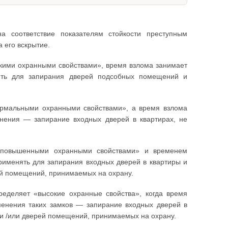
а соответствие показателям стойкости преступным
 его вскрытие.
зкими охранными свойствами», время взлома занимает
ять для запирания дверей подсобных помещений и
нормальными охранными свойствами», а время взлома
енения — запирание входных дверей в квартирах, не
 «повышенными охранными свойствами» и временем
применять для запирания входных дверей в квартиры и
й помещений, принимаемых на охрану.
ределяет «высокие охранные свойства», когда время
менения таких замков — запирание входных дверей в
и /или дверей помещений, принимаемых на охрану.