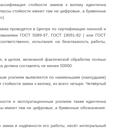
ассификация стойкости замков к взлому идентична
классы стойкости имеют там не цифровые, а буквенные
с).
замка проводятся в Центре по сертификации оконной и
ебованиями ГОСТ 5089-97, ГОСТ 19091-82 ( или ГОСТ
оответственно, испытания на безотказность работы,
я, в целом, величиной фактической обработки полных
она должна составлять не менее 50000.
онным усилиям выявляется по наименьшим (наихудшим)
 стойкости замка к взлому, их всего четыре. Четвёртый
чности и эксплуатационным усилиям также идентична
ссы имеют там не цифровые, а буквенные обозначения:
е замка и надёжности его работы, несёт интегральный