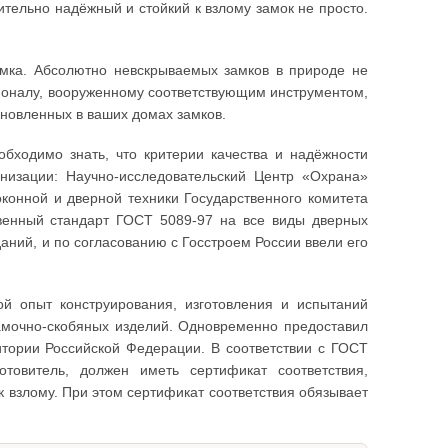
ительно надёжный и стойкий к взлому замок не просто.
амка. Абсолютно невскрываемых замков в природе не
ионалу, вооруженному соответствующим инструментом,
ановленных в ваших домах замков.
обходимо знать, что критерии качества и надёжности
низации: Научно-исследовательский Центр «Охрана»
онной и дверной техники Государственного комитета
твенный стандарт ГОСТ 5089-97 на все виды дверных
аний, и по согласованию с Госстроем России ввели его
й опыт конструирования, изготовления и испытаний
амочно-скобяных изделий. Одновременно предоставил
тории Российской Федерации. В соответствии с ГОСТ
товитель, должен иметь сертификат соответствия,
к взлому. При этом сертификат соответствия обязывает