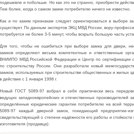
подешевле и побольше. Но как это ни странно, приобрести действ
Тем более, когда о самом замке потребителю ничего не известно.
Как и по каким признакам следует ориентироваться в выборе з
существует. По данным экспертов ЭКЦ МВД России, вору-професс
потребуется не более 3-5 минут, чтобы вскрыть большую часть уст
Для того, чтобы не ошибиться при выборе замка для двери, не
замков определяют весьма компетентные и ответственные орга
ВНИИПО МВД Российской Федерации и Центр по сертификации ок
по строительству России. Они разработали новый межгосударс
замков, используемых при строительстве общественных и жилых зд
в действие с 1 января 1998 г.
Новый ГОСТ 5089-97 вобрал в себя практически весь передово
ведущих западноевропейских и отечественных производителей з
определённые юридические гарантии потребителю на всей терри
5089-97 каждый дверной замок, покидающий предприятие-изго
свидетельствующий о степени надёжности его работы и стойкости 
изготовителя (продавца):