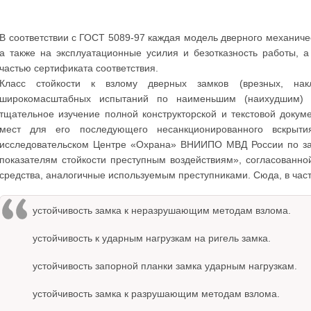
В соответствии с ГОСТ 5089-97 каждая модель дверного механичес
а также на эксплуатационные усилия и безотказность работы,
частью сертификата соответствия.
Класс стойкости к взлому дверных замков (врезных, нак
широкомасштабных испытаний по наименьшим (наихудшим) 
тщательное изучение полной конструкторской и текстовой доку
мест для его последующего несанкционированного вскрыт
исследовательском Центре «Охрана» ВНИИПО МВД России по зак
показателям стойкости преступным воздействиям», согласованно
средства, аналогичные используемым преступниками. Сюда, в частн
устойчивость замка к неразрушающим методам взлома.
устойчивость к ударным нагрузкам на ригель замка.
устойчивость запорной планки замка ударным нагрузкам.
устойчивость замка к разрушающим методам взлома.