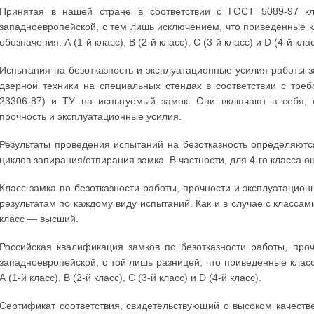
Принятая в нашей стране в соответствии с ГОСТ 5089-97 кл
западноевропейской, с тем лишь исключением, что приведённые 
обозначения: А (1-й класс), В (2-й класс), С (3-й класс) и D (4-й клас
Испытания на безотказность и эксплуатационные усилия работы 
дверной техники на специальных стендах в соответствии с тр
23306-87) и ТУ на испытуемый замок. Они включают в себя, с
прочность и эксплуатационные усилия.
Результаты проведения испытаний на безотказность определяютс
циклов запирания/отпирания замка. В частности, для 4-го класса 
Класс замка по безотказности работы, прочности и эксплуатаци
результатам по каждому виду испытаний. Как и в случае с классами
класс — высший.
Российская квалификация замков по безотказности работы, про
западноевропейской, с той лишь разницей, что приведённые кла
А (1-й класс), В (2-й класс), С (3-й класс) и D (4-й класс).
Сертификат соответствия, свидетельствующий о высоком качеств