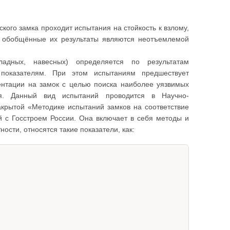
кого замка проходит испытания на стойкость к взлому,
 а обобщённые их результаты являются неотъемлемой
ладных, навесных) определяется по результатам
показателям. При этом испытаниям предшествует
ментации на замок с целью поиска наиболее уязвимых
ия. Данный вид испытаний проводится в Научно-
рытой «Методике испытаний замков на соответствие
й с Госстроем России. Она включает в себя методы и
ости, относятся такие показатели, как: