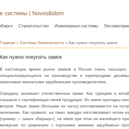
 системы | Novosibdom
ибирск
Строительство
Инженерные системы
Лесоматери
Вы здесь
Главная
»
Системы безопасности
» Как нужно покупать замок
Как нужно покупать замок
В настоящее время рынок замков в России очень насыщен, 
специализирующихся на производстве и перепродаже дешёвых
заканчивая именитыми зарубежными производителями.
Середину занимают отечественные замки. Как турецкие и китай
слышали о сертификации своей продукции. Их замки пригодны лишь 
ветром. Наши замки (большая их часть) изготавливается на пол
экономики. Как правило, на таких заводах изготавливают копии и
(пример — замок «Барьер»), не имея при этом ни малейшего пред
мизерная по сравнению с хорошими замками зарубежных прои