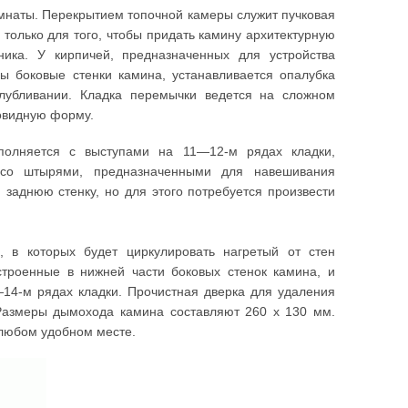
омнаты. Перекрытием топочной камеры служит пучковая
только для того, чтобы придать камину архитектурную
ника. У кирпичей, предназначенных для устройства
ны боковые стенки камина, устанавливается опалубка
лубливании. Кладка перемычки ведется на сложном
новидную форму.
полняется с выступами на 11—12-м рядах кладки,
со штырями, предназначенными для навешивания
 заднюю стенку, но для этого потребуется произвести
, в которых будет циркулировать нагретый от стен
строенные в нижней части боковых стенок камина, и
4-м рядах кладки. Прочистная дверка для удаления
 Размеры дымохода камина составляют 260 х 130 мм.
 любом удобном месте.