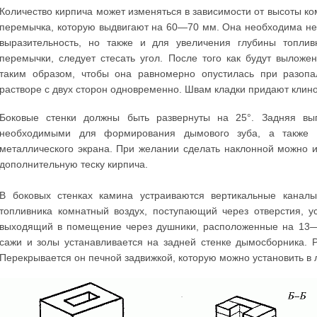
Количество кирпича может изменяться в зависимости от высоты к
перемычка, которую выдвигают на 60—70 мм. Она необходима не 
выразительность, но также и для увеличения глубины топлив
перемычки, следует стесать угол. После того как будут выложе
таким образом, чтобы она равномерно опустилась при разопа
растворе с двух сторон одновременно. Швам кладки придают кли
Боковые стенки должны быть развернуты на 25°. Задняя вы
необходимыми для формирования дымового зуба, а также 
металлического экрана. При желании сделать наклонной можно и
дополнительную теску кирпича.
В боковых стенках камина устраиваются вертикальные каналы
топливника комнатный воздух, поступающий через отверстия, у
выходящий в помещение через душники, расположенные на 13—1
сажи и золы устанавливается на задней стенке дымосборника.
Перекрывается он печной задвижкой, которую можно установить в