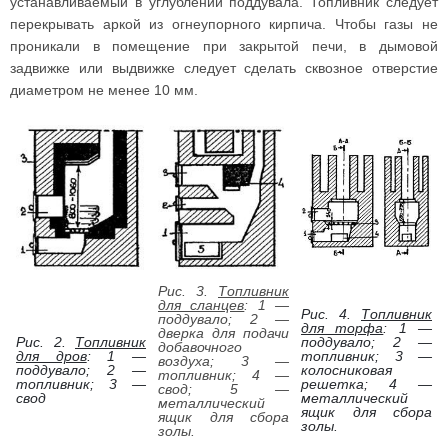
устанавливаемый в углублении поддувала. Топливник следует
перекрывать аркой из огнеупорного кирпича. Чтобы газы не
проникали в помещение при закрытой печи, в дымовой
задвижке или выдвижке следует сделать сквозное отверстие
диаметром не менее 10 мм.
Рис. 3.
Топливник
для сланцев
: 1 —
Рис. 4.
Топливник
поддувало; 2 —
для торфа
: 1 —
дверка для подачи
Рис. 2.
Топливник
поддувало; 2 —
добавочного
для дров
: 1 —
топливник; 3 —
воздуха; 3 —
поддувало; 2 —
колосниковая
топливник; 4 —
топливник; 3 —
решетка; 4 —
свод; 5 —
свод
металлический
металлический
ящик для сбора
ящик для сбора
золы.
золы.