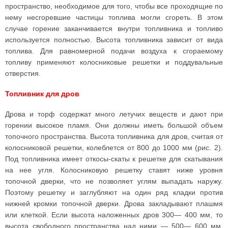
пространство, необходимое для того, чтобы все проходящие по
нему несгоревшие частицы топлива могли сгореть. В этом
случае горение заканчивается внутри топливника и топливо
используется полностью. Высота топливника зависит от вида
топлива. Для равномерной подачи воздуха к сгораемому
топливу применяют колосниковые решетки и поддувальные
отверстия.
Топливник для дров
Дрова и торф содержат много летучих веществ и дают при
горении высокое пламя. Они должны иметь большой объем
топочного пространства. Высота топливника для дров, считая от
колосниковой решетки, колеблется от 800 до 1000 мм (рис. 2).
Под топливника имеет откосы-скаты к решетке для скатывания
на нее угля. Колосниковую решетку ставят ниже уровня
топочной дверки, что не позволяет углям выпадать наружу.
Поэтому решетку и заглубляют на один ряд кладки против
нижней кромки топочной дверки. Дрова закладывают плашмя
или клеткой. Если высота наложенных дров 300— 400 мм, то
высота свободного пространства над ними — 500— 600 мм.