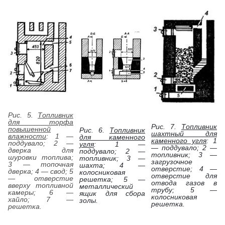
Рис. 5.
Топливник
для торфа
Рис. 7.
Топливник
повышенной
Рис. 6.
Топливник
шахтный для
влажности
: 1 —
для каменного
каменного угля
: 1
поддувало; 2 —
угля
: 1 —
— поддувало; 2 —
дверка для
поддувало; 2 —
топливник; 3 —
шуровки топлива;
топливник; 3 —
загрузочное
3 — топочная
шахта; 4 —
отверстие; 4 —
дверка; 4 — свод; 5
колосниковая
отверстие для
— отверстие
решетка; 5 —
отвода газов в
вверху топливной
металлический
трубу; 5 —
камеры; 6 —
ящик для сбора
колосниковая
хайло; 7 —
золы.
решетка.
решетка.