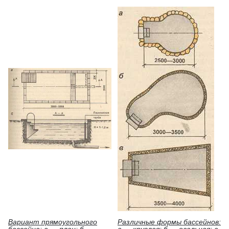
Вариант прямоугольного
Различные формы бассейнов:
бассейна:
а — план; б —
а — круглая; б — овальная; в