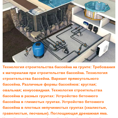
Технология строительства бассейна на грунте: Требования
к материалам при строительстве бассейна. Технология
строительства бассейна. Вариант прямоугольного
бассейна. Различные формы бассейнов: круглая;
овальная; конусовидная. Технология строительства
бассейна в разных грунтах: Устройство бетонного
бассейна в глинистых грунтах. Устройство бетонного
бассейна в плотных непучинистых грунтах (скалистые,
гравелистые, песчаные). Поглощающая дренажная яма.