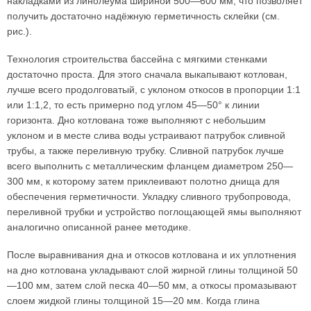
накладками из линолеума шириной 500—600 мм, что позволяет
получить достаточно надёжную герметичность склейки (см.
рис.).
Технология строительства бассейна с мягкими стенками
достаточно проста. Для этого сначала выкапывают котлован,
лучше всего продолговатый, с уклоном откосов в пропорции 1:1
или 1:1,2, то есть примерно под углом 45—50° к линии
горизонта. Дно котлована тоже выполняют с небольшим
уклоном и в месте слива воды устраивают патрубок сливной
трубы, а также переливную трубку. Сливной патрубок лучше
всего выполнить с металлическим фланцем диаметром 250—
300 мм, к которому затем приклеивают полотно днища для
обеспечения герметичности. Укладку сливного трубопровода,
переливной трубки и устройство поглощающей ямы выполняют
аналогично описанной ранее методике.
После выравнивания дна и откосов котлована и их уплотнения
на дно котлована укладывают слой жирной глины толщиной 50
—100 мм, затем слой песка 40—50 мм, а откосы промазывают
слоем жидкой глины толщиной 15—20 мм. Когда глина