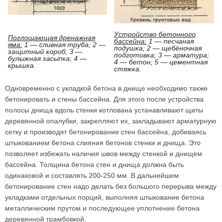
Устройство бетонного
Поглощающая дренажная
бассейна:
1 — песчаная
яма:
1 — сливная труба; 2 —
подушка; 2 — щебёночная
защитный короб; 3 —
подготовка; 3 — арматура;
булыжная засыпка; 4 —
4 — бетон; 5 — цементная
крышка.
стяжка.
Одновременно с укладкой бетона в днище необходимо также
бетонировать и стены бассейна. Для этого после устройства
полосы днища вдоль стенки котлована устанавливают щиты
деревянной опалубки, закрепляют их, закладывают арматурную
сетку и производят бетонирование стен бассейна, добиваясь
штыкованием бетона слияния бетонов стенки и днища. Это
позволяет избежать наличия швов между стенкой и днищем
бассейна. Толщина бетона стен и днища должна быть
одинаковой и составлять 200-250 мм. В дальнейшем
бетонирование стен надо делать без большого перерыва между
укладками отдельных порций, выполняя штыкование бетона
металлическим прутом и последующее уплотнение бетона
деревянной трамбовкой.