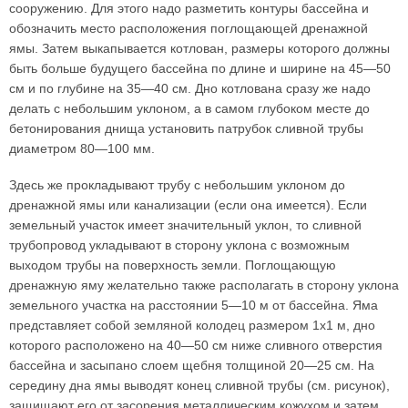
сооружению. Для этого надо разметить контуры бассейна и
обозначить место расположения поглощающей дренажной
ямы. Затем выкапывается котлован, размеры которого должны
быть больше будущего бассейна по длине и ширине на 45—50
см и по глубине на 35—40 см. Дно котлована сразу же надо
делать с небольшим уклоном, а в самом глубоком месте до
бетонирования днища установить патрубок сливной трубы
диаметром 80—100 мм.
Здесь же прокладывают трубу с небольшим уклоном до
дренажной ямы или канализации (если она имеется). Если
земельный участок имеет значительный уклон, то сливной
трубопровод укладывают в сторону уклона с возможным
выходом трубы на поверхность земли. Поглощающую
дренажную яму желательно также располагать в сторону уклона
земельного участка на расстоянии 5—10 м от бассейна. Яма
представляет собой земляной колодец размером 1х1 м, дно
которого расположено на 40—50 см ниже сливного отверстия
бассейна и засыпано слоем щебня толщиной 20—25 см. На
середину дна ямы выводят конец сливной трубы (см. рисунок),
защищают его от засорения металлическим кожухом и затем