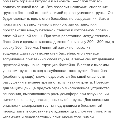
обмазать горячим битумом и наклеить 1—2 слоя толстой
полиэтиленовой плёнки. Это позволит исключить сцепление
грунта с бетонной стенкой и зимой при вспучивании грунта. Он
будет скользить вдоль стен бассейна, не разрушая их. Затем
приступают к выполнению глиняного замка, заполняя
пространство между бетонной стенкой и котлованом слоями
плотной жирной глины. При этом расстояние между стенками
бассейна и краем котлована должно быть внизу 200—300 мм, а
вверху 300—350 мм. Глиняный замок не позволит
водонасыщать грунт возле стен бассейна, что уменьшит
вспучивание пристенных слоёв грунта, а также снизит давление
грунтовой воды на конструкцию бассейна. В связи с высоким
уровнем грунтовых вод заглубленная конструкция бассейна
(особенно днище) также подвергается большой опасности
разрушения в зимнее время от вспучивания грунта. Поэтому
для защиты днища предусмотрено многослойное устройство
основания, выполняющего роль демпфера при вспучивании
нижних, очень водонасыщенных слоёв грунта. Для снижения
опасности замерзания грунта под днищем в бесснежный
период зимы в основание укладывают два слоя утеплителя из
керамзита и пенопластовых плит. Кроме того, зимой