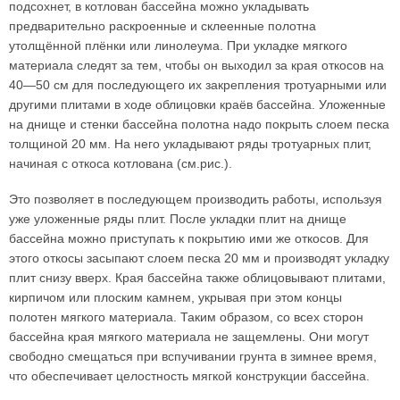
подсохнет, в котлован бассейна можно укладывать
предварительно раскроенные и склеенные полотна
утолщённой плёнки или линолеума. При укладке мягкого
материала следят за тем, чтобы он выходил за края откосов на
40—50 см для последующего их закрепления тротуарными или
другими плитами в ходе облицовки краёв бассейна. Уложенные
на днище и стенки бассейна полотна надо покрыть слоем песка
толщиной 20 мм. На него укладывают ряды тротуарных плит,
начиная с откоса котлована (см.рис.).
Это позволяет в последующем производить работы, используя
уже уложенные ряды плит. После укладки плит на днище
бассейна можно приступать к покрытию ими же откосов. Для
этого откосы засыпают слоем песка 20 мм и производят укладку
плит снизу вверх. Края бассейна также облицовывают плитами,
кирпичом или плоским камнем, укрывая при этом концы
полотен мягкого материала. Таким образом, со всех сторон
бассейна края мягкого материала не защемлены. Они могут
свободно смещаться при вспучивании грунта в зимнее время,
что обеспечивает целостность мягкой конструкции бассейна.