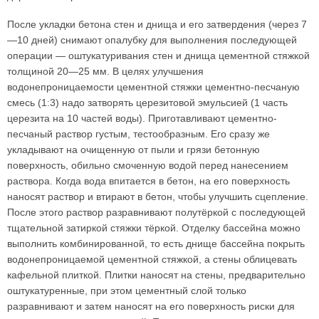
После укладки бетона стен и днища и его затвердения (через 7
—10 дней) снимают опалубку для выполнения последующей
операции — оштукатуривания стен и днища цементной стяжкой
толщиной 20—25 мм. В целях улучшения
водонепроницаемости цементной стяжки цементно-песчаную
смесь (1:3) надо затворять церезитовой эмульсией (1 часть
церезита на 10 частей воды). Приготавливают цементно-
песчаный раствор густым, тестообразным. Его сразу же
укладывают на очищенную от пыли и грязи бетонную
поверхность, обильно смоченную водой перед нанесением
раствора. Когда вода впитается в бетон, на его поверхность
наносят раствор и втирают в бетон, чтобы улучшить сцепление.
После этого раствор разравнивают полутёркой с последующей
тщательной затиркой стяжки тёркой. Отделку бассейна можно
выполнить комбинированной, то есть днище бассейна покрыть
водонепроницаемой цементной стяжкой, а стены облицевать
кафельной плиткой. Плитки наносят на стены, предварительно
оштукатуренные, при этом цементный слой только
разравнивают и затем наносят на его поверхность риски для